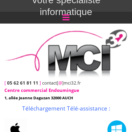
Votre spécialiste
informatique
[
05 62 61 81 11
]
contact[
@
]mci32.fr
Centre commercial Endoumingue
1, allée Jeanne Daguzan 32000 AUCH
Téléchargement Télé-assistance :