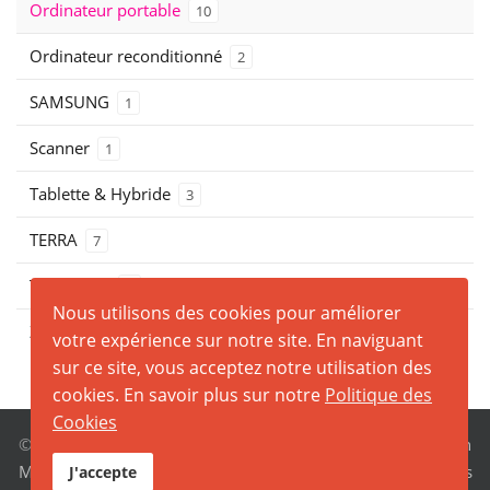
Ordinateur portable
10
Ordinateur reconditionné
2
SAMSUNG
1
Scanner
1
Tablette & Hybride
3
TERRA
7
THOSHIBA
0
Nous utilisons des cookies pour améliorer
ZEBRA
0
votre expérience sur notre site. En naviguant
sur ce site, vous acceptez notre utilisation des
cookies. En savoir plus sur notre
Politique des
Cookies
© 2026 MCI32. Tous droits réservés. Création
MCI32 à Auch
Mentions légales
-
Politique de confidentialité
-
Politique des
J'accepte