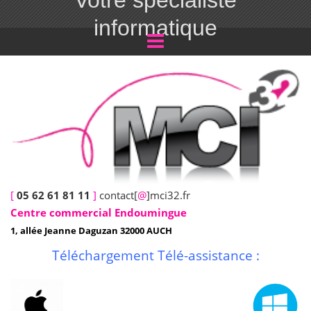
Votre spécialiste
informatique
[
05 62 61 81 11
]
contact[
@
]mci32.fr
Centre commercial Endoumingue
1, allée Jeanne Daguzan 32000 AUCH
Téléchargement Télé-assistance :