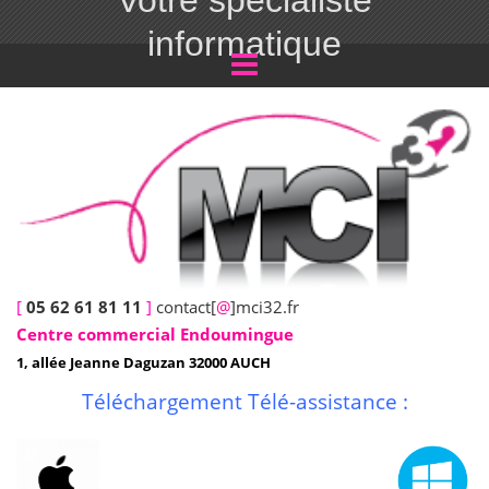
Votre spécialiste
informatique
[
05 62 61 81 11
]
contact[
@
]mci32.fr
Centre commercial Endoumingue
1, allée Jeanne Daguzan 32000 AUCH
Téléchargement Télé-assistance :