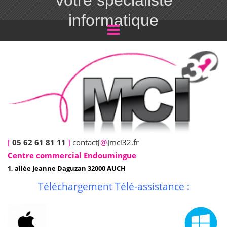
Votre spécialiste
informatique
[
05 62 61 81 11
]
contact[
@
]mci32.fr
Centre commercial Endoumingue
1, allée Jeanne Daguzan 32000 AUCH
Téléchargement Télé-assistance :